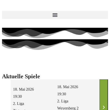
Aktuelle Spiele
18. Mai 2026
18. Mai 2026
18. 
19:30
19:30
19:3
2. Liga
2. Liga
2. Li
Weyersberg 2