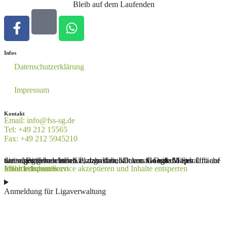
Bleib auf dem Laufenden
Infos
Datenschutzerklärung
Impressum
Kontakt
Email: info@fss-sg.de
Tel: +49 212 15565
Fax: +49 212 5945210
Sie sehen gerade einen Platzhalterinhalt von
. Um auf den eigentlichen Inhalt zuzugreifen, klicken Sie auf die Schaltfläche unten. Bitte beachten Sie, dass dabei Daten an Drittanbieter weitergegeben werden.
Google Maps
Mehr Informationen
Inhalt entsperren
Erforderlichen Service akzeptieren und Inhalte entsperren
Anmeldung für Ligaverwaltung