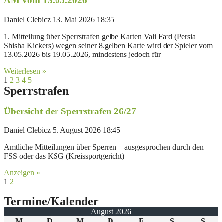
AM vom 13.05.2026
Daniel Clebicz
13. Mai 2026
18:35
1. Mitteilung über Sperrstrafen gelbe Karten Vali Fard (Persia
Shisha Kickers) wegen seiner 8.gelben Karte wird der Spieler vom
13.05.2026 bis 19.05.2026, mindestens jedoch für
Weiterlesen »
1
2
3
4
5
Sperrstrafen
Übersicht der Sperrstrafen 26/27
Daniel Clebicz
5. August 2026
18:45
Amtliche Mitteilungen über Sperren – ausgesprochen durch den
FSS oder das KSG (Kreissportgericht)
Anzeigen »
1
2
Termine/Kalender
August 2026
M
D
M
D
F
S
S