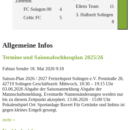
Zietenstr.
Brab
Ellens Team
11
FC Solagon 09
4
V
3. Halbzeit Solingen
Celtic FC
5
8
Allgemeine Infos
Termine und Saisonabschlussplan 2025/26
Fabian Sender
18. Mai 2026
9:18
Saison-Plan 2026 / 2027 Freizeitsport Solingen e.V. Poststraße 28,
42719 Solingen Geschäftszeit: Mittwoch, 18:30 – 19:15 Uhr
03.06.2026 Abgabe der Saisonanmeldung Abgabe der
Mannschaftsmeldung. Eventuelle Namensänderungen werden nur
bis zu diesem Zeitpunkt akzeptiert. 13.06.2026 · 15:00 Uhr
Pokalendspiel Ort: Sportanlage Bavert Für Getränke und Imbiss ist
gegen kleines Entgelt gesorgt.
mehr »