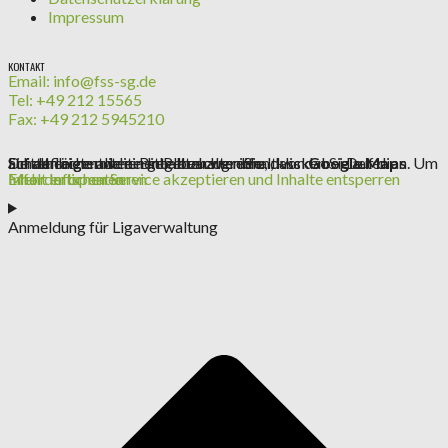
Impressum
KONTAKT
Email: info@fss-sg.de
Tel: +49 212 15565
Fax: +49 212 5945210
Sie sehen gerade einen Platzhalterinhalt von
. Um auf den eigentlichen Inhalt zuzugreifen, klicken Sie auf die Schaltfläche unten. Bitte beachten Sie, dass dabei Daten an Drittanbieter weitergegeben werden.
Google Maps
Mehr Informationen
Inhalt entsperren
Erforderlichen Service akzeptieren und Inhalte entsperren
Anmeldung für Ligaverwaltung