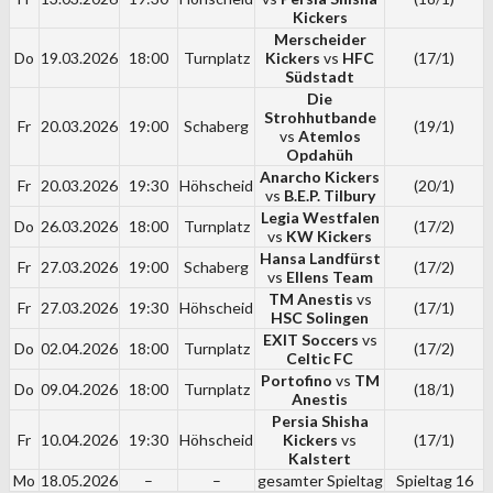
Kickers
Merscheider
Do
19.03.2026
18:00
Turnplatz
Kickers
vs
HFC
(17/1)
Südstadt
Die
Strohhutbande
Fr
20.03.2026
19:00
Schaberg
(19/1)
vs
Atemlos
Opdahüh
Anarcho Kickers
Fr
20.03.2026
19:30
Höhscheid
(20/1)
vs
B.E.P. Tilbury
Legia Westfalen
Do
26.03.2026
18:00
Turnplatz
(17/2)
vs
KW Kickers
Hansa Landfürst
Fr
27.03.2026
19:00
Schaberg
(17/2)
vs
Ellens Team
TM Anestis
vs
Fr
27.03.2026
19:30
Höhscheid
(17/1)
HSC Solingen
EXIT Soccers
vs
Do
02.04.2026
18:00
Turnplatz
(17/2)
Celtic FC
Portofino
vs
TM
Do
09.04.2026
18:00
Turnplatz
(18/1)
Anestis
Persia Shisha
Fr
10.04.2026
19:30
Höhscheid
Kickers
vs
(17/1)
Kalstert
Mo
18.05.2026
–
–
gesamter Spieltag
Spieltag 16