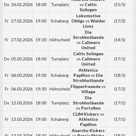
Do
26.02.2026
18:00
Turnplatz
vs
Celtic
(15/1)
Solingen
Lokomotive
Fr
27.02.2026
19:00
Schaberg
Ohligs
vs
Walder
(17/2)
Lions
Die
Strohhutbande
Fr
27.02.2026
19:30
Höhscheid
(14/1)
vs
Calimero
United
Celtic Solingen
Do
05.03.2026
18:00
Turnplatz
vs
Calimero
(17/1)
United
Athletico
Fr
06.03.2026
19:00
Schaberg
Papillon
vs
Die
(18/1)
Strohhutbande
Flipperfreunde
vs
Fr
06.03.2026
19:30
Höhscheid
(17/2)
Village
Die
Do
12.03.2026
18:00
Turnplatz
Strohhutbande
(17/1)
vs
Portofino
CLIM Kickers
vs
Fr
13.03.2026
19:00
Schaberg
Athletico
(17/1)
Papillon
Anarcho Kickers
Fr
13.03.2026
19:30
Höhscheid
vs
Persia Shisha
(18/1)