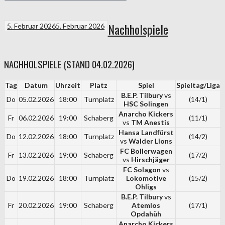
Nachholspiele
5. Februar 2026
5. Februar 2026
NACHHOLSPIELE (STAND 04.02.2026)
Tag
Datum
Uhrzeit
Platz
Spiel
Spieltag/Liga
B.E.P. Tilbury
vs
Do
05.02.2026
18:00
Turnplatz
(14/1)
HSC Solingen
Anarcho Kickers
Fr
06.02.2026
19:00
Schaberg
(11/1)
vs
TM Anestis
Hansa Landfürst
Do
12.02.2026
18:00
Turnplatz
(14/2)
vs
Walder Lions
FC Bollerwagen
Fr
13.02.2026
19:00
Schaberg
(17/2)
vs
Hirschjäger
FC Solagon
vs
Do
19.02.2026
18:00
Turnplatz
Lokomotive
(15/2)
Ohligs
B.E.P. Tilbury
vs
Fr
20.02.2026
19:00
Schaberg
Atemlos
(17/1)
Opdahüh
Anarcho Kickers