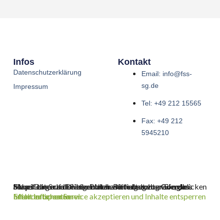
Infos
Kontakt
Datenschutzerklärung
Email: info@fss-
sg.de
Impressum
Tel: +49 212 15565
Fax: +49 212
5945210
Sie sehen gerade einen Platzhalterinhalt von
Google Maps
. Um auf den eigentlichen Inhalt zuzugreifen, klicken Sie auf die Schaltfläche unten. Bitte beachten Sie, dass dabei Daten an Drittanbieter weitergegeben werden.
Mehr Informationen
Inhalt entsperren
Erforderlichen Service akzeptieren und Inhalte entsperren