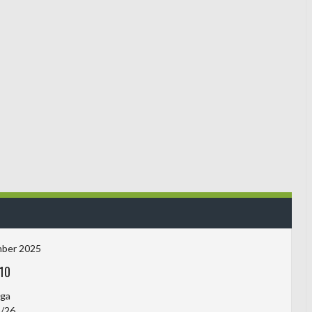
mber 2025
10
iga
/26