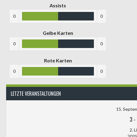
Assists
0
0
Gelbe Karten
0
0
Rote Karten
0
0
LETZTE VERANSTALTUNGEN
15. Septe
3
-
2. L
2025