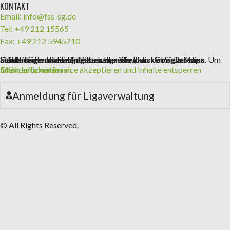
KONTAKT
Email: info@fss-sg.de
Tel: +49 212 15565
Fax: +49 212 5945210
Sie sehen gerade einen Platzhalterinhalt von
. Um auf den eigentlichen Inhalt zuzugreifen, klicken Sie auf die Schaltfläche unten. Bitte beachten Sie, dass dabei Daten an Drittanbieter weitergegeben werden.
Google Maps
Mehr Informationen
Inhalt entsperren
Erforderlichen Service akzeptieren und Inhalte entsperren
Anmeldung für Ligaverwaltung
© All Rights Reserved.