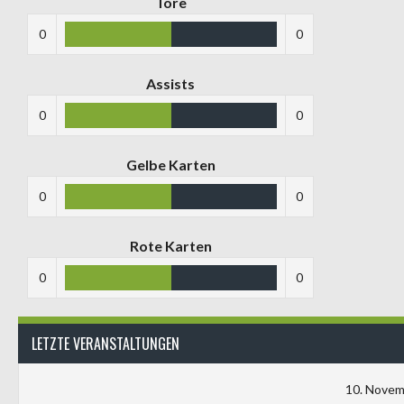
Tore
0
0
Assists
0
0
Gelbe Karten
0
0
Rote Karten
0
0
LETZTE VERANSTALTUNGEN
10. Novem