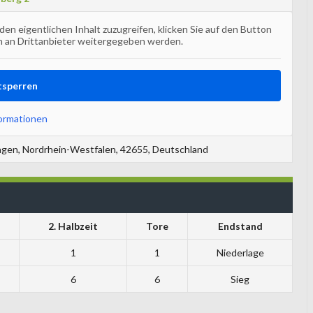
 den eigentlichen Inhalt zuzugreifen, klicken Sie auf den Button
en an Drittanbieter weitergegeben werden.
tsperren
ormationen
ngen, Nordrhein-Westfalen, 42655, Deutschland
2. Halbzeit
Tore
Endstand
1
1
Niederlage
6
6
Sieg