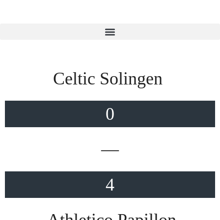
Celtic Solingen
0
—
4