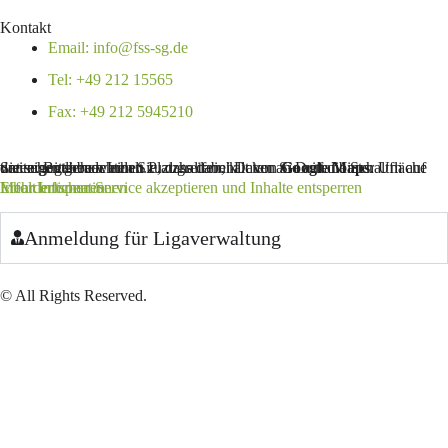
Kontakt
Email: info@fss-sg.de
Tel: +49 212 15565
Fax: +49 212 5945210
Sie sehen gerade einen Platzhalterinhalt von
. Um auf den eigentlichen Inhalt zuzugreifen, klicken Sie auf die Schaltfläche unten. Bitte beachten Sie, dass dabei Daten an Drittanbieter weitergegeben werden.
Google Maps
Mehr Informationen
Inhalt entsperren
Erforderlichen Service akzeptieren und Inhalte entsperren
Anmeldung für Ligaverwaltung
© All Rights Reserved.