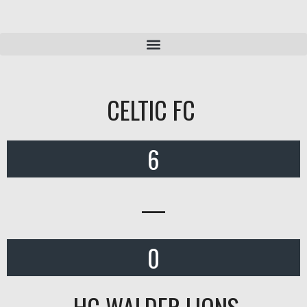
CELTIC FC
6
—
0
HC WALDER LIONS