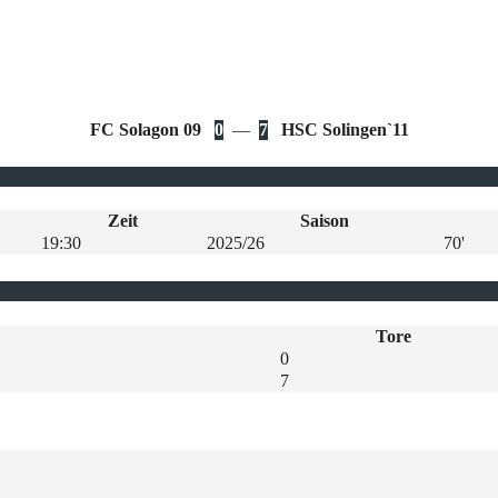
FC Solagon 09
0
—
7
HSC Solingen`11
Zeit
Saison
19:30
2025/26
70'
Tore
0
7