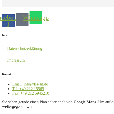
acebook-
Whatsapp
f
Infos
Datenschutzerklärung
Impressum
Kontakt
Email: info@fss-sg.de
Tel: +49 212 15565
Fax: +49 212 5945210
Sie sehen gerade einen Platzhalterinhalt von
Google Maps
. Um auf de
weitergegeben werden.