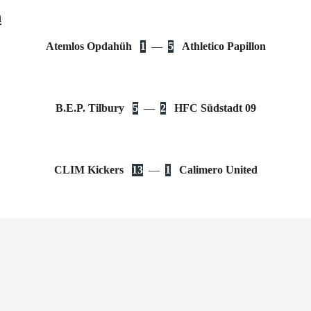
n
Atemlos Opdahüh
1
—
5
Athletico Papillon
B.E.P. Tilbury
5
—
2
HFC Südstadt 09
CLIM Kickers
13
—
1
Calimero United