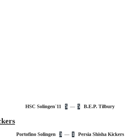
HSC Solingen`11
5
—
5
B.E.P. Tilbury
ckers
Portofino Solingen
3
—
1
Persia Shisha Kickers