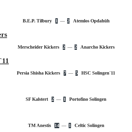
B.E.P. Tilbury
1
—
2
Atemlos Opdahüh
ers
Merscheider Kickers
2
—
2
Anarcho Kickers
`11
Persia Shisha Kickers
7
—
5
HSC Solingen`11
SF Kalstert
2
—
1
Portofino Solingen
TM Anestis
14
—
1
Celtic Solingen