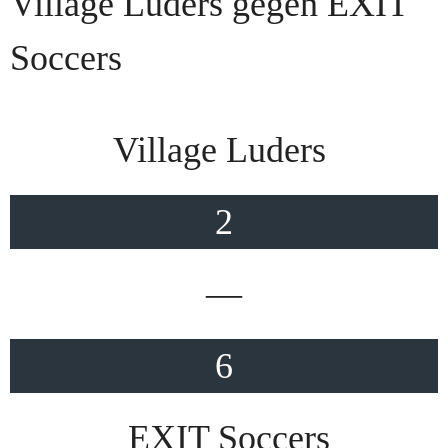
Village Luders gegen EXIT
Soccers
Village Luders
2
—
6
EXIT Soccers