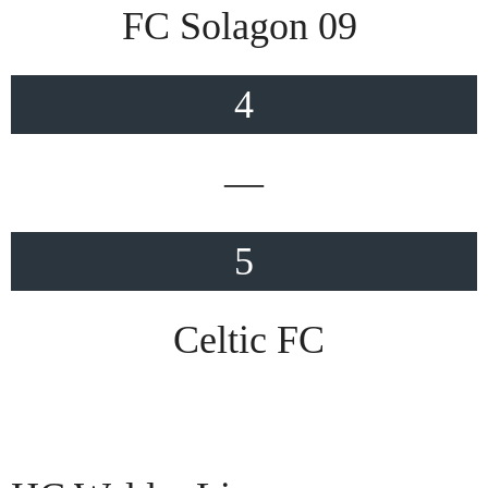
FC Solagon 09
4
—
5
Celtic FC